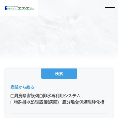
検索
産業から絞る
厨房除害設備
排水再利用システム
特殊排水処理設備(病院)
膜分離合併処理浄化槽